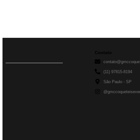
Contato
contato@gmccoquet
(11) 97815-8194
São Paulo - SP
@gmccoqueteiseve