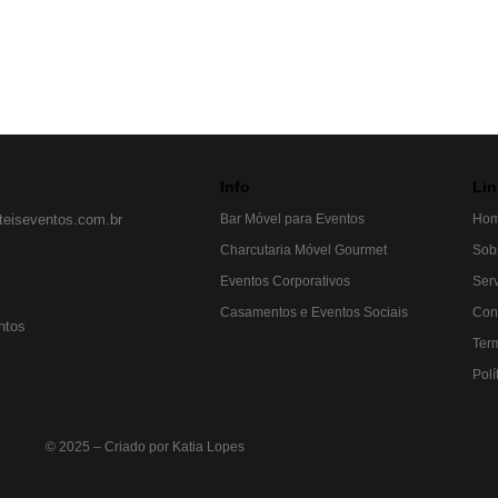
Info
Lin
eiseventos.com.br
Bar Móvel para Eventos
Ho
Charcutaria Móvel Gourmet
Sob
Eventos Corporativos
Ser
Casamentos e Eventos Sociais
Con
ntos
Ter
Polí
© 2025 – Criado por Katia Lopes