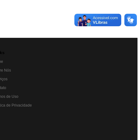
ks
me
re Nós
viços
tato
mos de Uso
tica de Privacidade