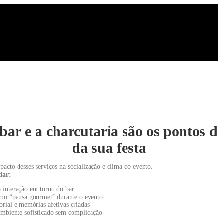
bar e a charcutaria são os pontos 
da sua festa
acto desses serviços na socialização e clima do evento.
dar:
 interação em torno do bar
omo “pausa gourmet” durante o evento
orial e memórias afetivas criadas
mbiente sofisticado sem complicação