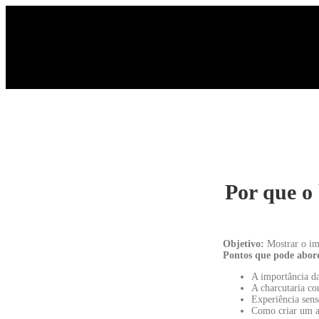
Por que o 
Objetivo:
Mostrar o imp
Pontos que pode abor
A importância da
A charcutaria c
Experiência sens
Como criar um a